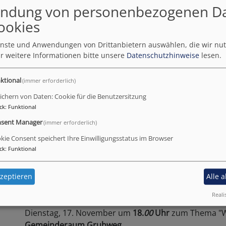
ndung von personenbezogenen D
ookies
Bil
ienste und Anwendungen von Drittanbietern auswählen, die wir nu
r weitere Informationen bitte unsere
Datenschutzhinweise
lesen.
Gemeinsam Fragen - ein offener Austausch über G
ktional
(immer erforderlich)
Bei unserer offenen Gesprächsrunde sind alle he
Kirchenzugehörigkeit spielen keine Rolle. Es genügt
ichern von Daten: Cookie für die Benutzersitzung
für die Themen und Ansichten der anderen.
ck
:
Funktional
sent Manager
(immer erforderlich)
Die nächsten Treffen finden statt am
kie Consent speichert Ihre Einwilligungsstatus im Browser
Dienstag, 14. Juli um
18.30 Uhr
zum Thema
Paradies
ck
:
Funktional
(Ort bitte bei Pfarrer Steensen erfragen)
zeptieren
Alle 
Dienstag, 08. September um
18.30 Uhr
zum Thema
S
(Ort bitte bei Pfarrer Steensen erfragen)
Reali
Dienstag, 17. November um
18.
00
Uhr
zum Thema "Wa
Gemeinderaum Grubweg