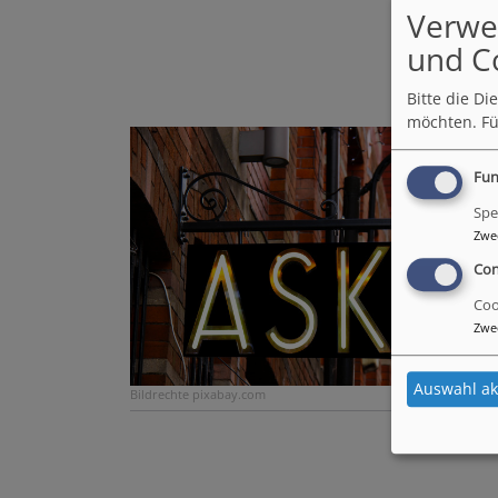
Verwe
und C
Bitte die D
möchten.
Fü
Fun
Spe
Zwe
Con
Coo
Zwe
Auswahl ak
Bildrechte
pixabay.com