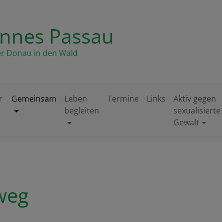
annes Passau
er Donau in den Wald
r
Gemeinsam
Leben
Termine
Links
Aktiv gegen
begleiten
sexualisierte
Gewalt
weg