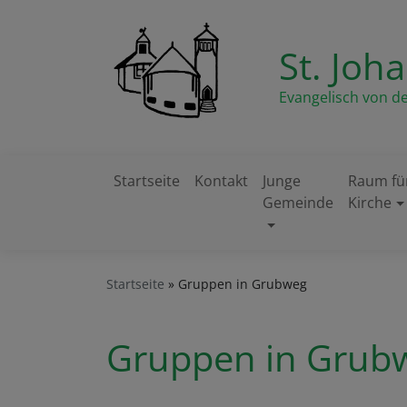
Direkt
zum
St. Joh
Inhalt
Evangelisch von d
Startseite
Kontakt
Junge
Raum fü
Gemeinde
Kirche
Hauptnavigation
Startseite
Gruppen in Grubweg
Gruppen in Grub