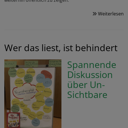
weiterhin öffentlich zu zeigen.
Weiterlesen
ü
D
w
C
Wer das liest, ist behindert
Spannende
Diskussion
über Un-
Sichtbare