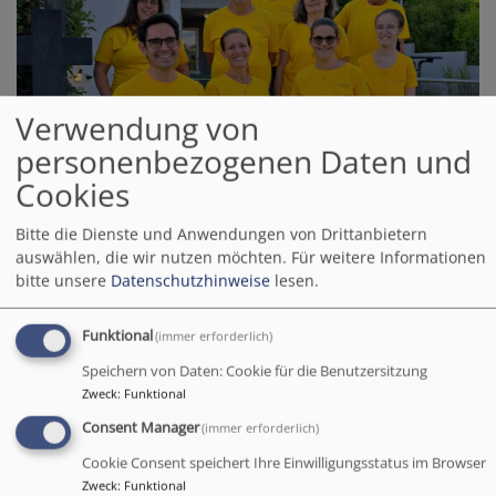
Verwendung von
personenbezogenen Daten und
Cookies
Bitte die Dienste und Anwendungen von Drittanbietern
auswählen, die wir nutzen möchten.
Für weitere Informationen
bitte unsere
Datenschutzhinweise
lesen.
Funktional
(immer erforderlich)
Speichern von Daten: Cookie für die Benutzersitzung
Bildrechte
Karin Haschker
Zweck
:
Funktional
AK-Inklusion beim ersten Filmabend am 04. Juli 2025
Consent Manager
(immer erforderlich)
Cookie Consent speichert Ihre Einwilligungsstatus im Browser
Zweck
:
Funktional