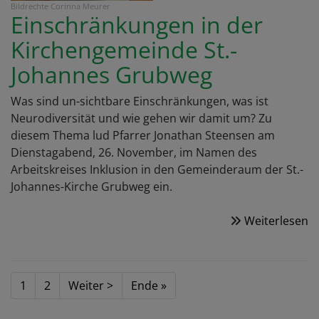
Bildrechte
Corinna Meurer
Einschränkungen in der
Kirchengemeinde St.-
Johannes Grubweg
Was sind un-sichtbare Einschränkungen, was ist
Neurodiversität und wie gehen wir damit um? Zu
diesem Thema lud Pfarrer Jonathan Steensen am
Dienstagabend, 26. November, im Namen des
Arbeitskreises Inklusion in den Gemeinderaum der St.-
Johannes-Kirche Grubweg ein.
Weiterlesen
ü
W
d
li
Seitennummerierung
Aktuelle
1
Seite
2
Nächste
Weiter >
Last
Ende »
is
Seite
Seite
page
b