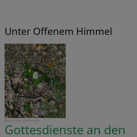
P
N
P
v
Unter Offenem Himmel
0
Bildrechte
Spielberger
Gottesdienste an den