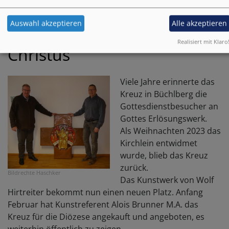
Auswahl akzeptieren
Alle akzeptieren
Der wiederkehrende
Realisiert mit Klaro
Christus
Viele Jahre erinnerte das
Kreuz in Büchlberg die
Gottesdienstbesucher an
Gottes Erlösungswerk.
Als Weihnachten 2023 das
Kirchlein entwidmet
wurde, blieb das Kreuz
zurück.
Bildrechte
Haschker
Das Kunstwerk von Wolf
Hirtreiter bekommt nun einen neuen Platz. Anfang
Februar hat Kunstreferent Alois Brunner M.A. das
Kreuz für die Diözese angekauft und angeboten, es