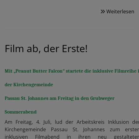
Weiterlesen
ü
E
fü
d
Ta
Film ab, der Erste!
H
Mit „Peanut Butter Falcon“ startete die inklusive Filmreihe 
der Kirchengemeinde
Passau St. Johannes am Freitag in den Grubweger
Sommerabend
Am Freitag, 4. Juli, lud der Arbeitskreis Inklusion de
Kirchengemeinde Passau St. Johannes zum erste
inklusiven Filmabend in ihren neu gestaltete