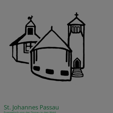
Direkt
zum
Inhalt
St. Johannes Passau
Evangelisch von der Donau in den Wald