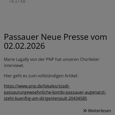
74.37 KB
Passauer Neue Presse vom
02.02.2026
Marie Lagally von der PNP hat unseren Chorleiter
interviewt.
Hier geht es zum vollständigen Artikel:
https://www.pnp.de/lokales/stadt-
passau/ungewoehnliche-kombi-passauer-augenarzt-
steht-kuenftig-am-dirigentenpult-20434585
Weiterlesen
ü