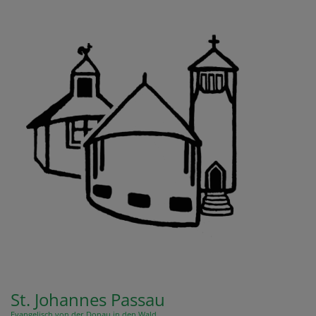
Direkt
zum
Inhalt
St. Johannes Passau
Evangelisch von der Donau in den Wald