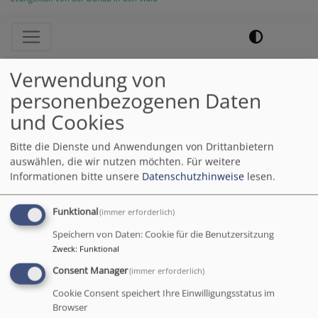
Hauptnavigation
Verwendung von
Startseite
Erntedankgaben für die Tafel Hauzenberg
personenbezogenen Daten
und Cookies
Erntedankgaben für
Bitte die Dienste und Anwendungen von Drittanbietern
die Tafel Hauzenberg
auswählen, die wir nutzen möchten.
Für weitere
Informationen bitte unsere
Datenschutzhinweise
lesen.
Funktional
(immer erforderlich)
Wie bereits im
Speichern von Daten: Cookie für die Benutzersitzung
vergangenen Jahr haben
Zweck
:
Funktional
wir unsere Erntedank-
Consent Manager
(immer erforderlich)
Gaben an die Tafel
Hauzenberg überreicht.
Cookie Consent speichert Ihre Einwilligungsstatus im
Browser